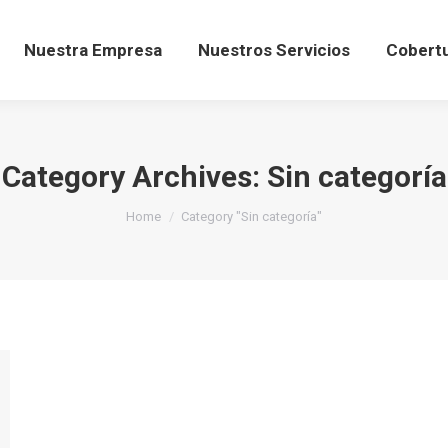
Inicio
Nuestra Empresa
Nuestros Servici
Nuestra Empresa
Nuestros Servicios
Cobert
Category Archives:
Sin categoría
You are here:
Home
Category "Sin categoría"